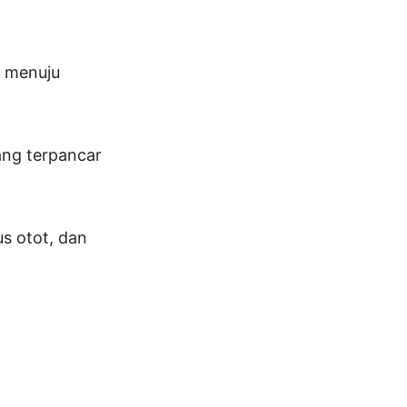
h menuju
ang terpancar
s otot, dan