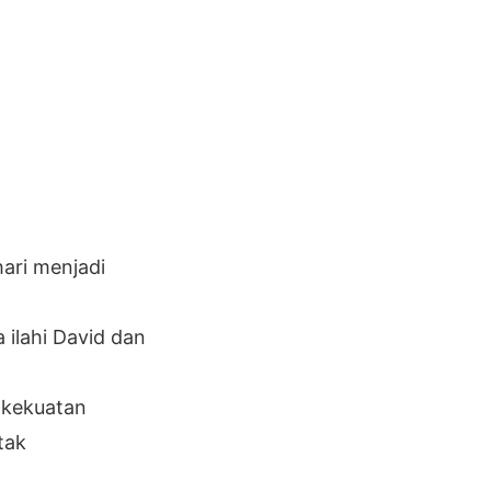
ari menjadi
 ilahi David dan
 kekuatan
tak