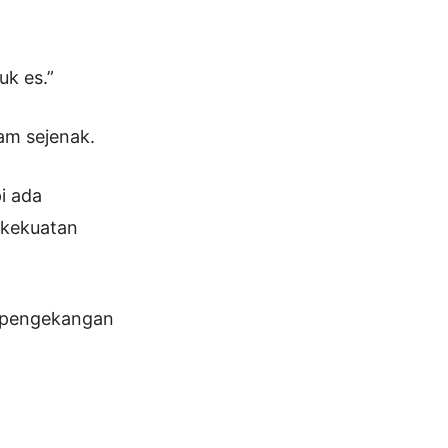
uk es.”
am sejenak.
i ada
 kekuatan
u, pengekangan