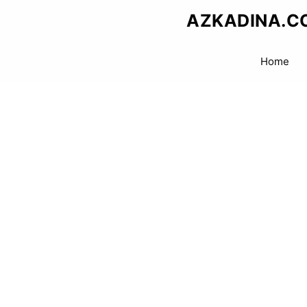
Skip
AZKADINA.C
to
content
Home