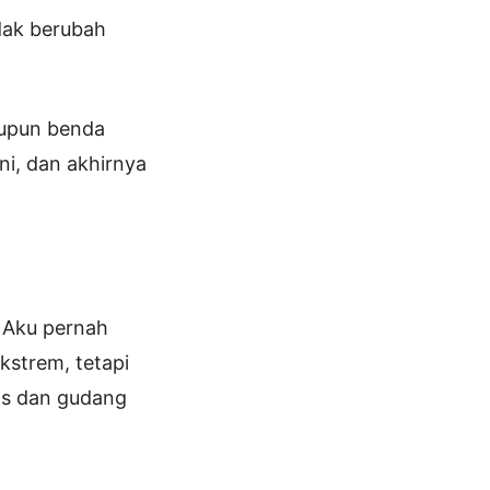
idak berubah
aupun benda
ni, dan akhirnya
. Aku pernah
kstrem, tetapi
as dan gudang