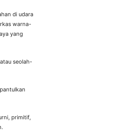
ahan di udara
erkas warna-
haya yang
 atau seolah-
ipantulkan
i, primitif,
n.