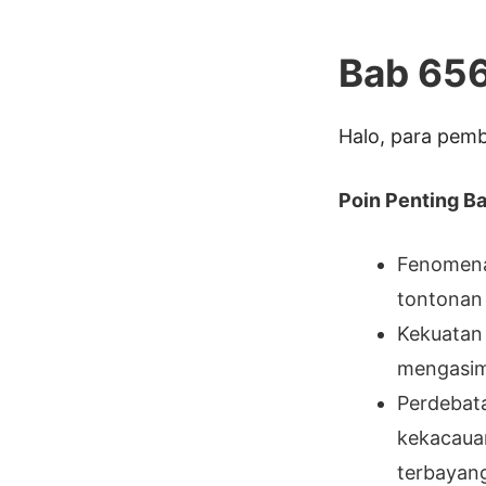
Bab 656
Halo, para pemb
Poin Penting Bab
Fenomena
tontonan
Kekuatan 
mengasimi
Perdebata
kekacauan
terbayan