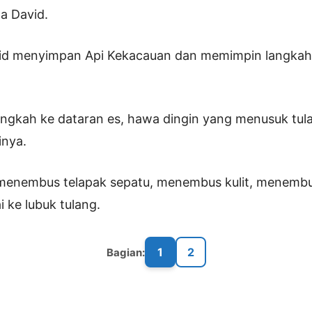
a David.
avid menyimpan Api Kekacauan dan memimpin langka
ngkah ke dataran es, hawa dingin yang menusuk tul
inya.
 menembus telapak sepatu, menembus kulit, menembu
 ke lubuk tulang.
1
2
Bagian: