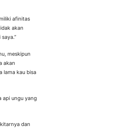
liki afinitas
tidak akan
 saya.”
kmu, meskipun
a akan
a lama kau bisa
a api ungu yang
kitarnya dan