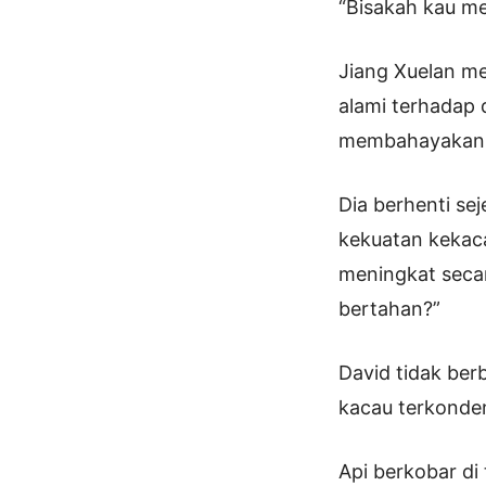
“Bisakah kau me
Jiang Xuelan me
alami terhadap d
membahayakan sa
Dia berhenti se
kekuatan kekaca
meningkat secar
bertahan?”
David tidak ber
kacau terkonden
Api berkobar di