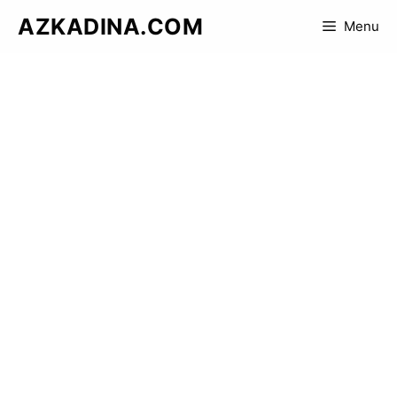
Skip
AZKADINA.COM
Menu
to
content