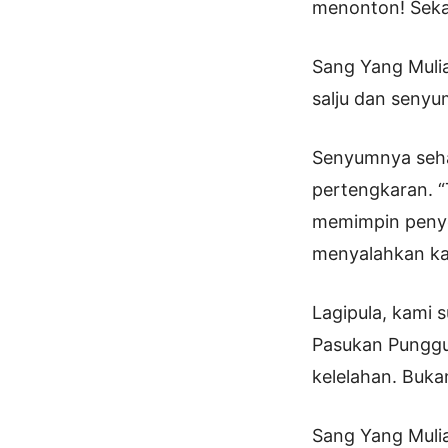
menonton! Seka
Sang Yang Mulia
salju dan seny
Senyumnya seh
pertengkaran. “
memimpin penye
menyalahkan ka
Lagipula, kami s
Pasukan Punggun
kelelahan. Buka
Sang Yang Muli