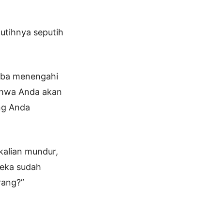
putihnya seputih
oba menengahi
bahwa Anda akan
ng Anda
 kalian mundur,
reka sudah
rang?”