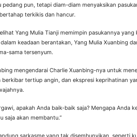
 pedang pun, tetapi diam-diam menyaksikan pasuka
bertahap terkikis dan hancur.
melihat Yang Mulia Tianji memimpin pasukannya yang k
 dalam keadaan berantakan, Yang Mulia Xuanbing da
ma-sama tersenyum.
nbing mengendarai Charlie Xuanbing-nya untuk men
a berkibar tertiup angin, dan ekspresi keprihatinan y
wajahnya.
rgawi, apakah Anda baik-baik saja? Mengapa Anda ke
ru saja akan membantu.”
ndung sarkasme yang tak disembunyikan, seperti k