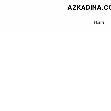
Skip
AZKADINA.C
to
content
Home