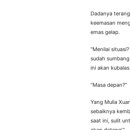
Dadanya terangk
keemasan menga
emas gelap.
“Menilai situas
sudah sumbang. 
ini akan kubala
“Masa depan?”
Yang Mulia Xuan
sebaiknya kemba
saat ini, sulit
akan datang’.”