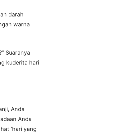
dan darah
engan warna
a?” Suaranya
g kuderita hari
anji, Anda
keadaan Anda
hat ‘hari yang