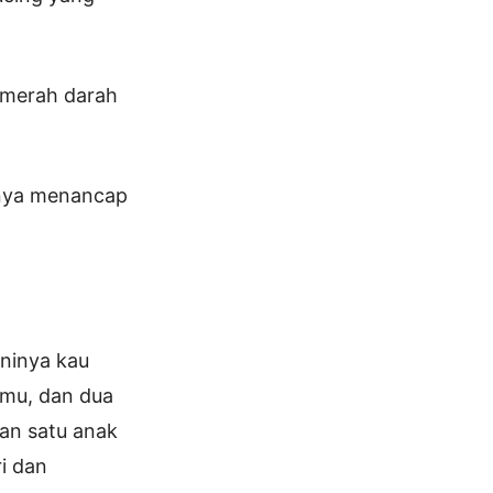
 merah darah
unya menancap
aninya kau
nmu, dan dua
an satu anak
i dan