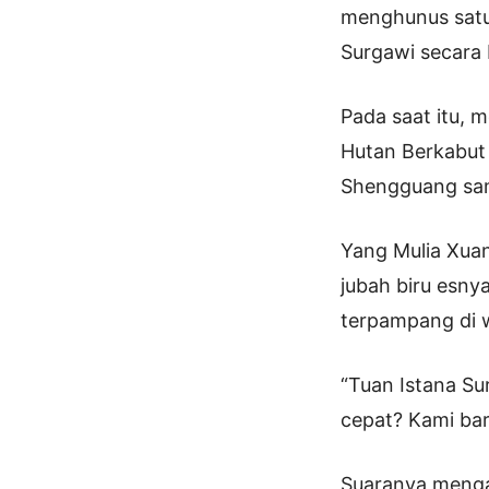
menghunus satu
Surgawi secara 
Pada saat itu, 
Hutan Berkabut
Shengguang sa
Yang Mulia Xua
jubah biru esny
terpampang di 
“Tuan Istana Su
cepat? Kami ba
Suaranya menga