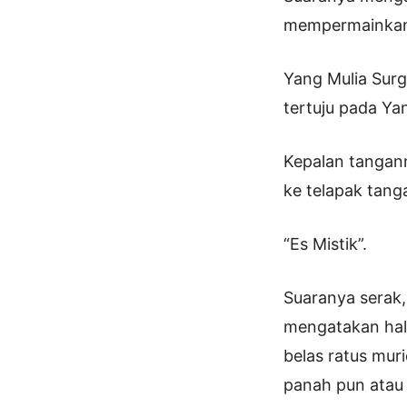
mempermainkan 
Yang Mulia Sur
tertuju pada Ya
Kepalan tangann
ke telapak tan
“Es Mistik”.
Suaranya serak,
mengatakan hal
belas ratus mur
panah pun atau