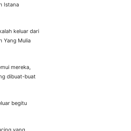
n Istana
alah keluar dari
n Yang Mulia
emui mereka,
ang dibuat-buat
luar begitu
ucing yang