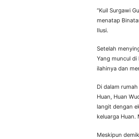
“Kuil Surgawi G
menatap Binata
Ilusi.
Setelah menying
Yang muncul di 
ilahinya dan men
Di dalam rumah l
Huan, Huan Wuq
langit dengan e
keluarga Huan. 
Meskipun demiki