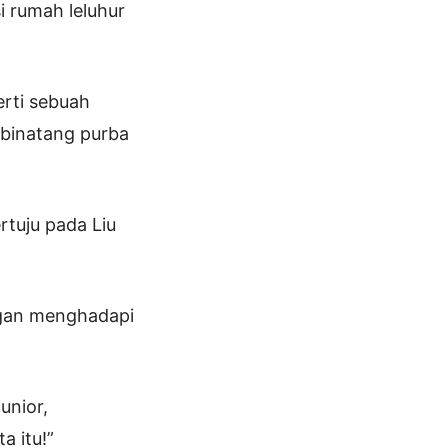
 rumah leluhur
erti sebuah
 binatang purba
rtuju pada Liu
ggan menghadapi
unior,
 itu!”