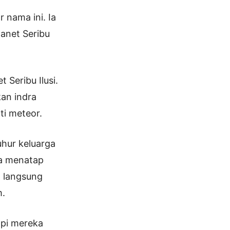
 nama ini. Ia
anet Seribu
Seribu Ilusi.
an indra
ti meteor.
uhur keluarga
Ia menatap
n langsung
m.
api mereka