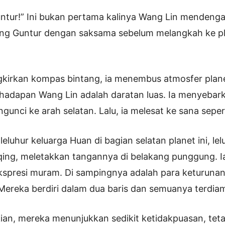
untur!” Ini bukan pertama kalinya Wang Lin mendengar
ng Guntur dengan saksama sebelum melangkah ke pl
kirkan kompas bintang, ia menembus atmosfer planet 
hadapan Wang Lin adalah daratan luas. Ia menyebark
gunci ke arah selatan. Lalu, ia melesat ke sana seper
eluhur keluarga Huan di bagian selatan planet ini, lel
ing, meletakkan tangannya di belakang punggung. 
kspresi muram. Di sampingnya adalah para keturuna
Mereka berdiri dalam dua baris dan semuanya terdia
an, mereka menunjukkan sedikit ketidakpuasan, tet