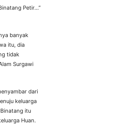
Binatang Petir…”
unya banyak
 itu, dia
ng tidak
 Alam Surgawi
 menyambar dari
enuju keluarga
 Binatang itu
eluarga Huan.