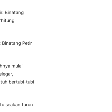
r. Binatang
rhitung
 Binatang Petir
uhnya mulai
legar,
tuh bertubi-tubi
itu seakan turun