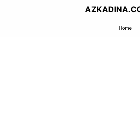
Skip
AZKADINA.C
to
content
Home