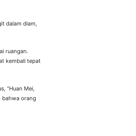
git dalam diam,
ai ruangan.
at kembali tepat
s, “Huan Mei,
in bahwa orang