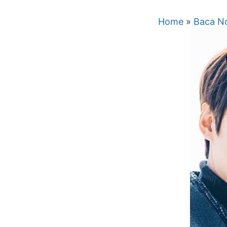
Home
»
Baca No