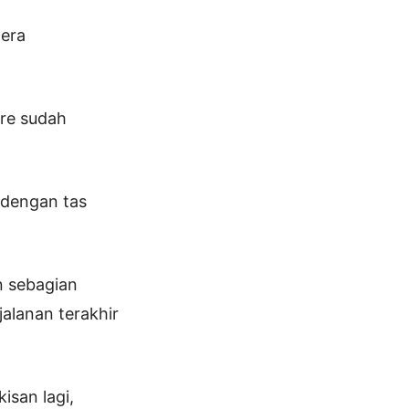
gera
ire sudah
 dengan tas
n sebagian
jalanan terakhir
isan lagi,