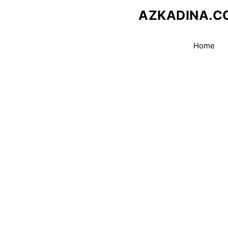
Skip
AZKADINA.C
to
content
Home