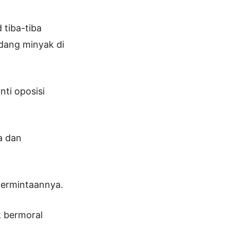
 tiba-tiba
dang minyak di
nti oposisi
a dan
permintaannya.
k bermoral