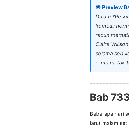
🌟 Preview Ba
Dalam *Peson
kembali norm
racun memati
Claire Wills
selama sebul
rencana tak t
Bab 73
Beberapa hari s
larut malam seti