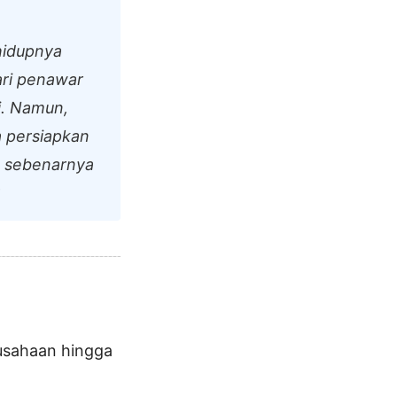
hidupnya
ari penawar
i. Namun,
a persiapkan
a sebenarnya
rusahaan hingga