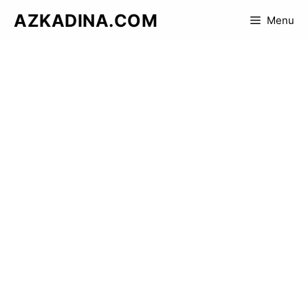
Skip
AZKADINA.COM
Menu
to
content