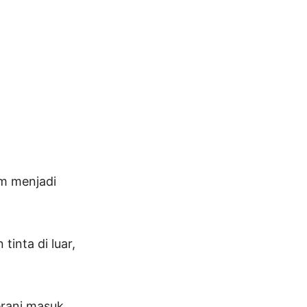
am menjadi
inta di luar,
erani masuk