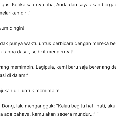
bagus. Ketika saatnya tiba, Anda dan saya akan berga
larikan diri.”
yum dingin!
 tidak punya waktu untuk berbicara dengan mereka ber
m tanpa dasar, sedikit mengernyit!
yang memimpin. Lagipula, kami baru saja berenang dar
si di dalam.”
jukan diri untuk memimpin!
n Dong, lalu mengangguk: “Kalau begitu hati-hati, ak
ka ada bahaya, kamu akan segera mundur…” “