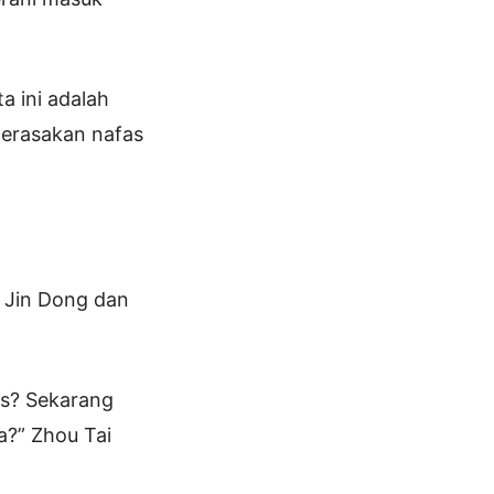
 ini adalah
merasakan nafas
a Jin Dong dan
is? Sekarang
a?” Zhou Tai