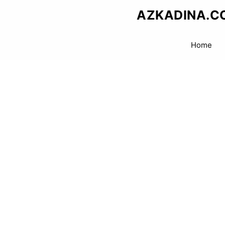
Skip
AZKADINA.C
to
content
Home