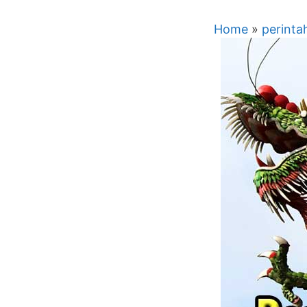
Home
»
perinta