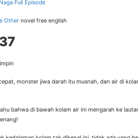
 Naga Full Episode
e Other
novel free english
137
impin
epat, monster jiwa darah itu musnah, dan air di kol
ahu bahwa di bawah kolam air ini mengarah ke lautan t
renang!
uk kedalaman kolam tak dikenal ini, tidak ada yang b