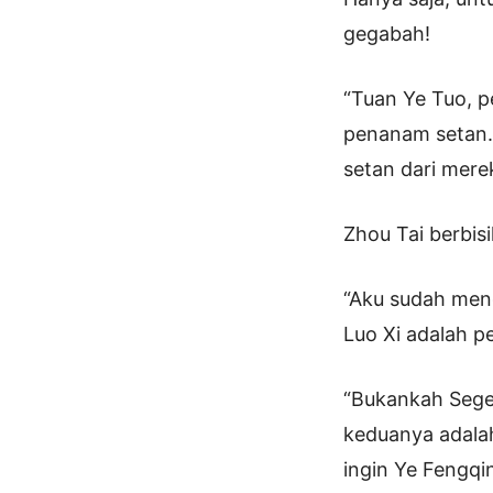
gegabah!
“Tuan Ye Tuo, 
penanam setan.
setan dari mere
Zhou Tai berbisi
“Aku sudah meng
Luo Xi adalah p
“Bukankah Segel
keduanya adala
ingin Ye Fengq