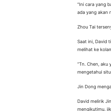
“Ini cara yang 
ada yang akan me
Zhou Tai tersen
Saat ini, David
melihat ke kola
“Tn. Chen, aku 
mengetahui situa
Jin Dong menga
David melirik Ji
mengikutimu, ji