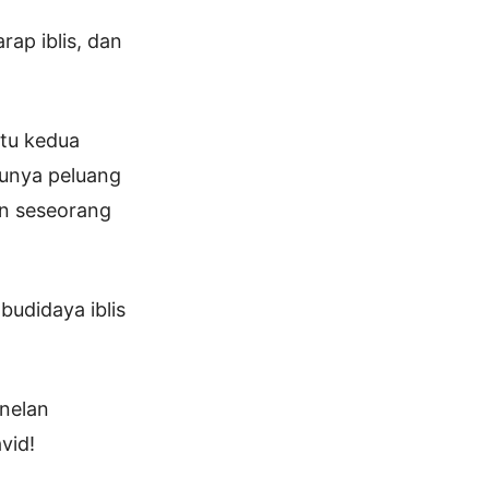
ap iblis, dan
tu kedua
punya peluang
an seseorang
udidaya iblis
enelan
vid!