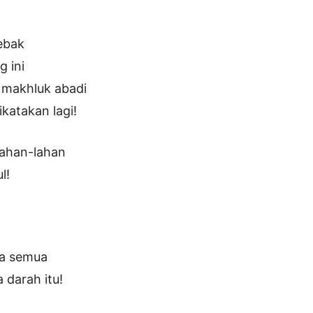
ebak
g ini
 makhluk abadi
katakan lagi!
rlahan-lahan
l!
ka semua
 darah itu!