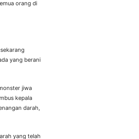
semua orang di
 sekarang
ada yang berani
onster jiwa
mbus kepala
genangan darah,
darah yang telah