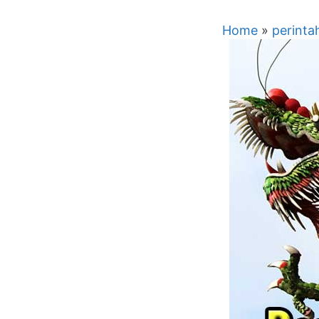
Home
»
perinta