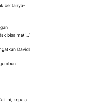
ak bertanya-
angan
dak bisa mati…”
ingatkan David!
engembun
li ini, kepala