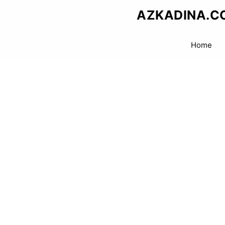
Skip
AZKADINA.C
to
content
Home