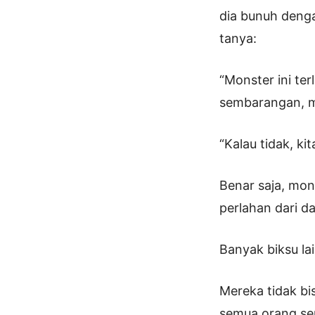
dia bunuh denga
tanya:
“Monster ini ter
sembarangan, mo
“Kalau tidak, ki
Benar saja, mon
perlahan dari da
Banyak biksu lai
Mereka tidak bis
semua orang se