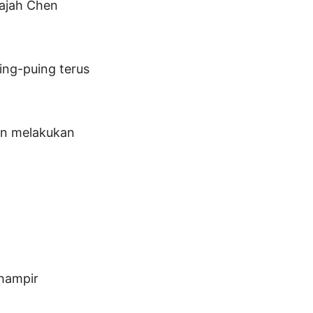
wajah Chen
ing-puing terus
in melakukan
 hampir