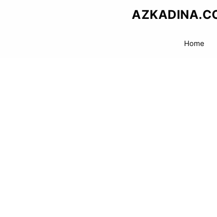
Skip
AZKADINA.C
to
content
Home