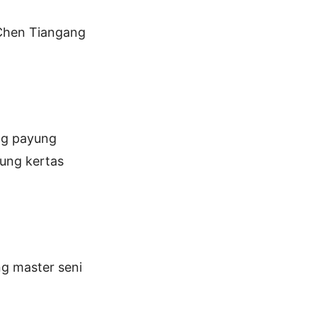
 Chen Tiangang
ng payung
ung kertas
g master seni