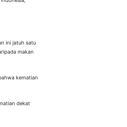
Indonesia,
 ini jatuh satu
 daripada makan
r bahwa kematian
matian dekat