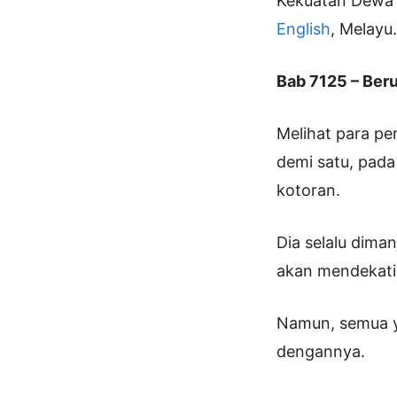
Kekuatan Dewa 
English
, Melayu
Bab 7125 – Ber
Melihat para pe
demi satu, pada 
kotoran.
Dia selalu dima
akan mendekati
Namun, semua y
dengannya.