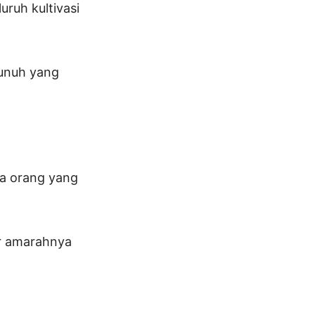
ruh kultivasi
bunuh yang
pa orang yang
tir amarahnya