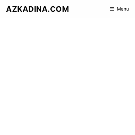
Skip
AZKADINA.COM
Menu
to
content