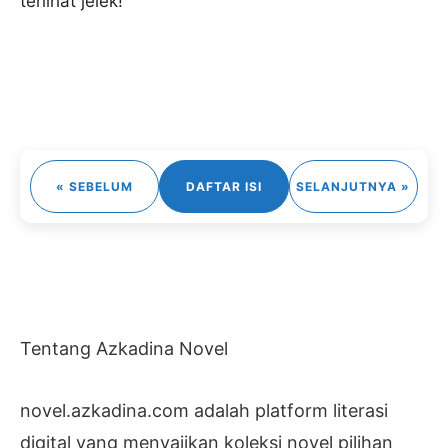
terlihat jelek!
« SEBELUM
DAFTAR ISI
SELANJUTNYA »
Tentang Azkadina Novel
novel.azkadina.com adalah platform literasi
digital yang menyajikan koleksi novel pilihan