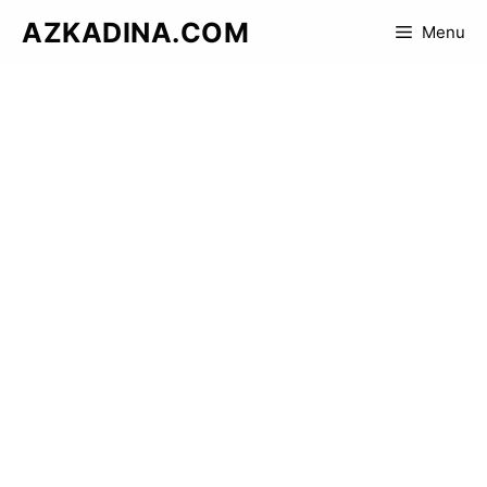
Skip
AZKADINA.COM
Menu
to
content