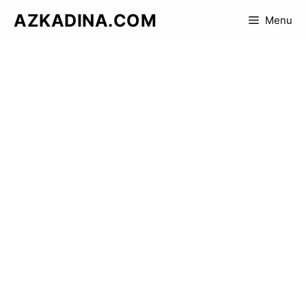
Skip
AZKADINA.COM
Menu
to
content