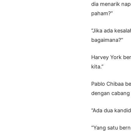
dia menarik nap
paham?”
“Jika ada kesal
bagaimana?”
Harvey York ber
kita.”
Pablo Chibaa be
dengan cabang k
“Ada dua kandida
“Yang satu ber