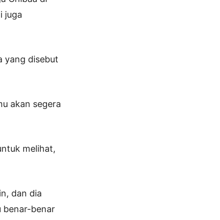
i juga
 yang disebut
amu akan segera
ntuk melihat,
n, dan dia
u benar-benar