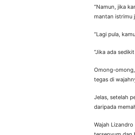
“Namun, jika ka
mantan istrimu j
“Lagi pula, kamu
“Jika ada sediki
Omong-omong, P
tegas di wajahn
Jelas, setelah
daripada memah
Wajah Lizandro 
tersenyum dan b