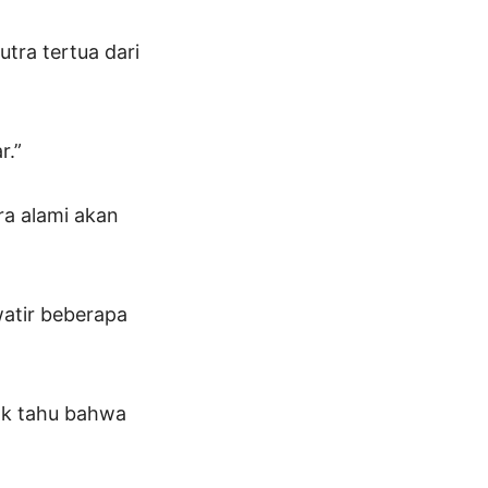
utra tertua dari
r.”
ra alami akan
watir beberapa
ak tahu bahwa