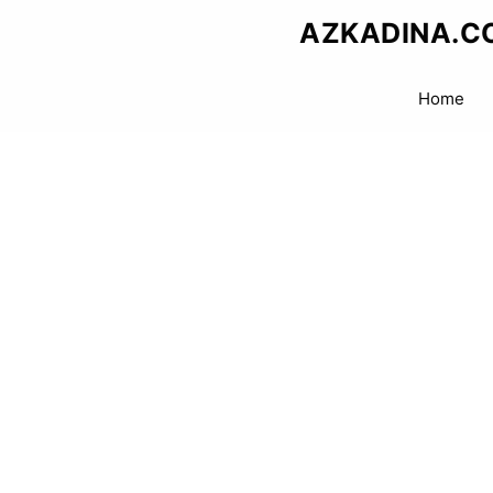
Skip
AZKADINA.C
to
content
Home