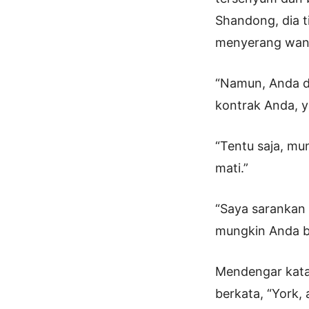
Shandong, dia t
menyerang wani
“Namun, Anda d
kontrak Anda, y
“Tentu saja, mu
mati.”
“Saya sarankan 
mungkin Anda b
Mendengar kata-
berkata, “York,