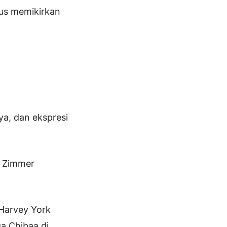
rus memikirkan
a, dan ekspresi
y Zimmer
 Harvey York
ga Chibaa di