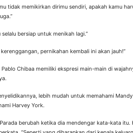
mu tidak memikirkan dirimu sendiri, apakah kamu ha
uga.”
 selalu bersiap untuk menikah lagi.”
t kerenggangan, pernikahan kembali ini akan jauh!”
ablo Chibaa memiliki ekspresi main-main di wajahny
ya.
 penyelidikannya, lebih mudah untuk memahami Mand
ami Harvey York.
Parada berubah ketika dia mendengar kata-kata itu.
erkata, “Seperti yang diharapkan dari kepala keluar