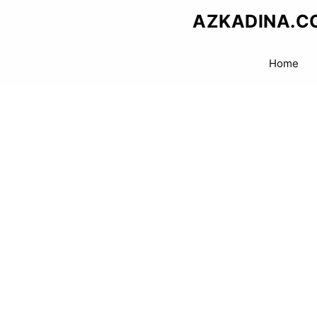
Skip
AZKADINA.C
to
content
Home