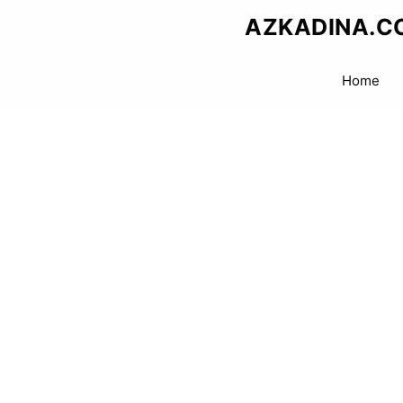
Skip
AZKADINA.C
to
content
Home