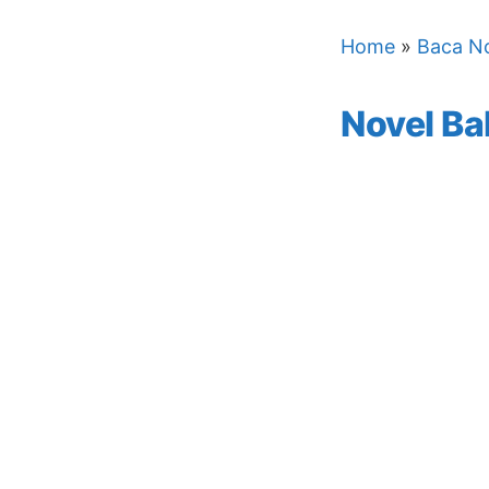
Home
»
Baca No
Novel Ba