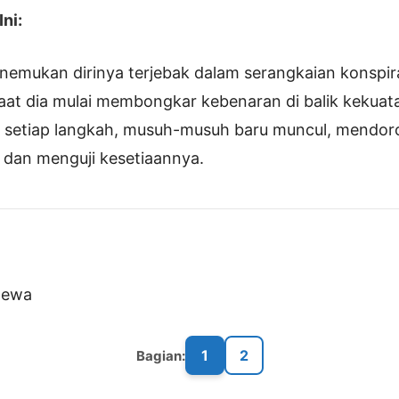
ni:
emukan dirinya terjebak dalam serangkaian konspir
aat dia mulai membongkar kebenaran di balik kekua
 setiap langkah, musuh-musuh baru muncul, mendor
an menguji kesetiaannya.
Dewa
1
2
Bagian: