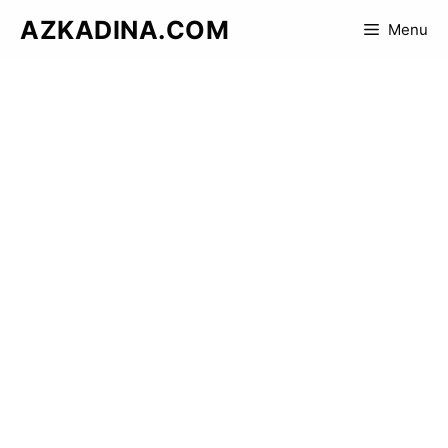
Skip
AZKADINA.COM
Menu
to
content