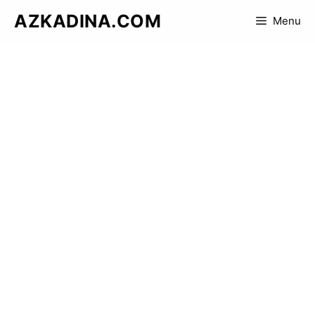
Skip
AZKADINA.COM
Menu
to
content