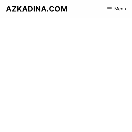
Skip
AZKADINA.COM
Menu
to
content