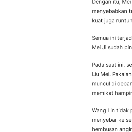
Dengan itu, Me
menyebabkan tu
kuat juga runtu
Semua ini terja
Mei Ji sudah pi
Pada saat ini, s
Liu Mei. Pakaia
muncul di depan
memikat hampir
Wang Lin tidak
menyebar ke se
hembusan angin 