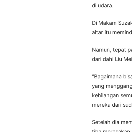
di udara.
Di Makam Suzaku
altar itu memin
Namun, tepat pa
dari dahi Liu Mei
“Bagaimana bisa
yang mengganggu
kehilangan semu
mereka dari su
Setelah dia mem
tiba merasakan 