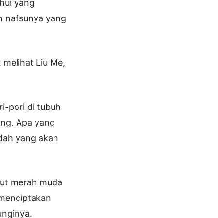
hui yang
n nafsunya yang
 melihat Liu Me,
i-pori di tubuh
ang. Apa yang
ndah yang akan
abut merah muda
 menciptakan
unginya.