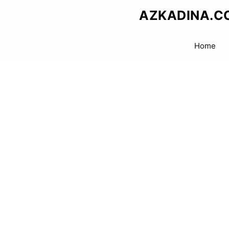
Skip
AZKADINA.C
to
content
Home