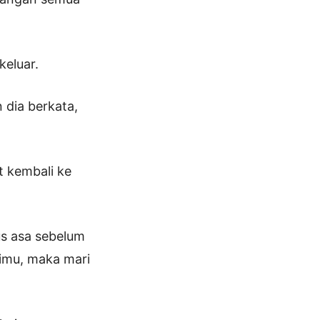
keluar.
n dia berkata,
t kembali ke
us asa sebelum
kimu, maka mari