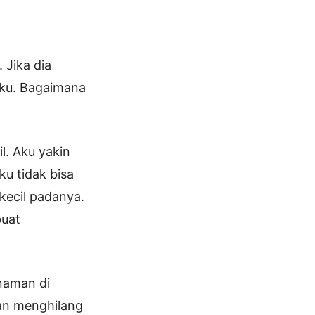
 Jika dia
nku. Bagaimana
l. Aku yakin
ku tidak bisa
kecil padanya.
buat
anaman di
dan menghilang