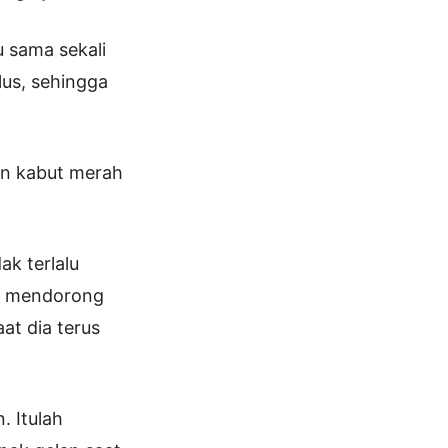
 sama sekali
lus, sehingga
an kabut merah
k terlalu
dia mendorong
at dia terus
. Itulah