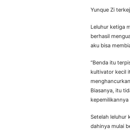
Yunque Zi terke
Leluhur ketiga 
berhasil mengua
aku bisa membia
“Benda itu terpi
kultivator keci
menghancurkan 
Biasanya, itu ti
kepemilikannya 
Setelah leluhur
dahinya mulai b