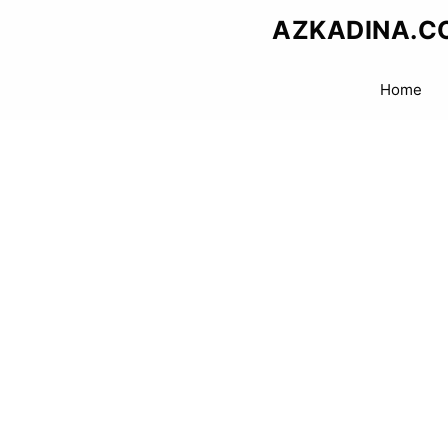
Skip
AZKADINA.C
to
content
Home