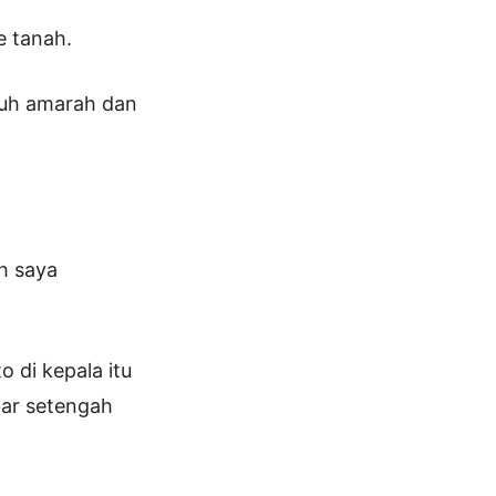
 tanah.
enuh amarah dan
h saya
 di kepala itu
bar setengah