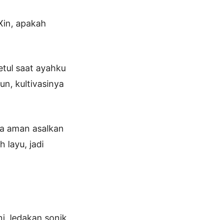
Xin, apakah
etul saat ayahku
n, kultivasinya
ya aman asalkan
 layu, jadi
i, ledakan sonik