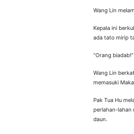
Wang Lin melam
Kepala ini berk
ada tato mirip
“Orang biadab!”
Wang Lin berkat
memasuki Makam
Pak Tua Hu mela
perlahan-lahan
daun.