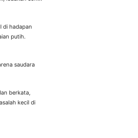
l di hadapan
ian putih.
arena saudara
an berkata,
alah kecil di