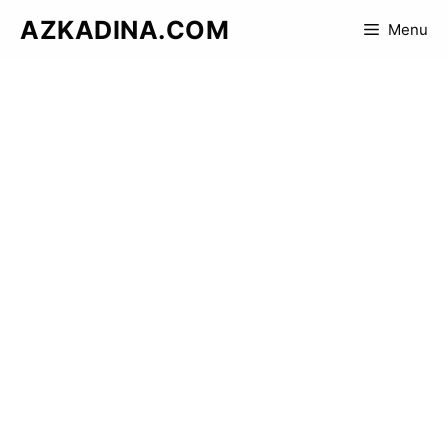
Skip
AZKADINA.COM
Menu
to
content