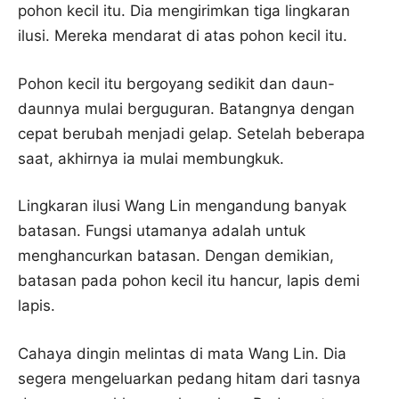
pohon kecil itu. Dia mengirimkan tiga lingkaran
ilusi. Mereka mendarat di atas pohon kecil itu.
Pohon kecil itu bergoyang sedikit dan daun-
daunnya mulai berguguran. Batangnya dengan
cepat berubah menjadi gelap. Setelah beberapa
saat, akhirnya ia mulai membungkuk.
Lingkaran ilusi Wang Lin mengandung banyak
batasan. Fungsi utamanya adalah untuk
menghancurkan batasan. Dengan demikian,
batasan pada pohon kecil itu hancur, lapis demi
lapis.
Cahaya dingin melintas di mata Wang Lin. Dia
segera mengeluarkan pedang hitam dari tasnya