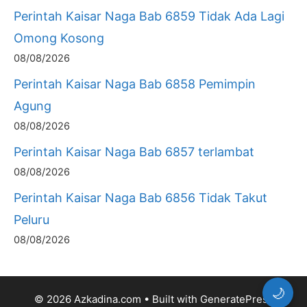
Perintah Kaisar Naga Bab 6859 Tidak Ada Lagi
Omong Kosong
08/08/2026
Perintah Kaisar Naga Bab 6858 Pemimpin
Agung
08/08/2026
Perintah Kaisar Naga Bab 6857 terlambat
08/08/2026
Perintah Kaisar Naga Bab 6856 Tidak Takut
Peluru
08/08/2026
🌙
© 2026 Azkadina.com
• Built with
GeneratePress