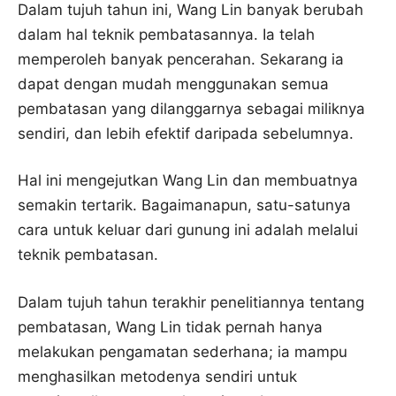
Dalam tujuh tahun ini, Wang Lin banyak berubah
dalam hal teknik pembatasannya. Ia telah
memperoleh banyak pencerahan. Sekarang ia
dapat dengan mudah menggunakan semua
pembatasan yang dilanggarnya sebagai miliknya
sendiri, dan lebih efektif daripada sebelumnya.
Hal ini mengejutkan Wang Lin dan membuatnya
semakin tertarik. Bagaimanapun, satu-satunya
cara untuk keluar dari gunung ini adalah melalui
teknik pembatasan.
Dalam tujuh tahun terakhir penelitiannya tentang
pembatasan, Wang Lin tidak pernah hanya
melakukan pengamatan sederhana; ia mampu
menghasilkan metodenya sendiri untuk