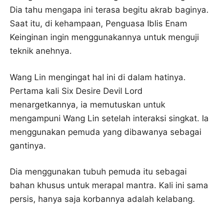
Dia tahu mengapa ini terasa begitu akrab baginya.
Saat itu, di kehampaan, Penguasa Iblis Enam
Keinginan ingin menggunakannya untuk menguji
teknik anehnya.
Wang Lin mengingat hal ini di dalam hatinya.
Pertama kali Six Desire Devil Lord
menargetkannya, ia memutuskan untuk
mengampuni Wang Lin setelah interaksi singkat. Ia
menggunakan pemuda yang dibawanya sebagai
gantinya.
Dia menggunakan tubuh pemuda itu sebagai
bahan khusus untuk merapal mantra. Kali ini sama
persis, hanya saja korbannya adalah kelabang.