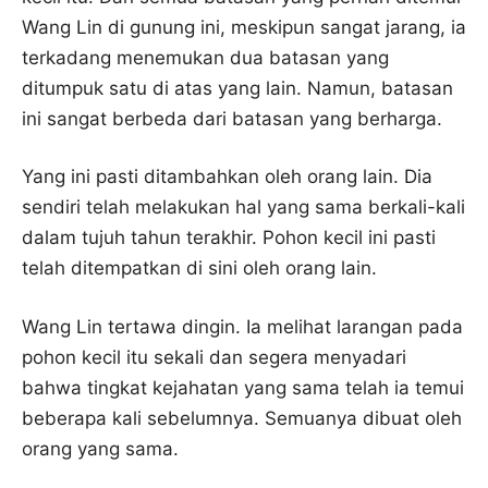
Wang Lin di gunung ini, meskipun sangat jarang, ia
terkadang menemukan dua batasan yang
ditumpuk satu di atas yang lain. Namun, batasan
ini sangat berbeda dari batasan yang berharga.
Yang ini pasti ditambahkan oleh orang lain. Dia
sendiri telah melakukan hal yang sama berkali-kali
dalam tujuh tahun terakhir. Pohon kecil ini pasti
telah ditempatkan di sini oleh orang lain.
Wang Lin tertawa dingin. Ia melihat larangan pada
pohon kecil itu sekali dan segera menyadari
bahwa tingkat kejahatan yang sama telah ia temui
beberapa kali sebelumnya. Semuanya dibuat oleh
orang yang sama.