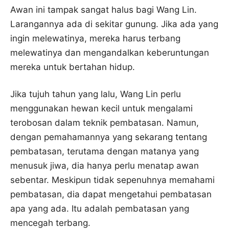
Awan ini tampak sangat halus bagi Wang Lin.
Larangannya ada di sekitar gunung. Jika ada yang
ingin melewatinya, mereka harus terbang
melewatinya dan mengandalkan keberuntungan
mereka untuk bertahan hidup.
Jika tujuh tahun yang lalu, Wang Lin perlu
menggunakan hewan kecil untuk mengalami
terobosan dalam teknik pembatasan. Namun,
dengan pemahamannya yang sekarang tentang
pembatasan, terutama dengan matanya yang
menusuk jiwa, dia hanya perlu menatap awan
sebentar. Meskipun tidak sepenuhnya memahami
pembatasan, dia dapat mengetahui pembatasan
apa yang ada. Itu adalah pembatasan yang
mencegah terbang.