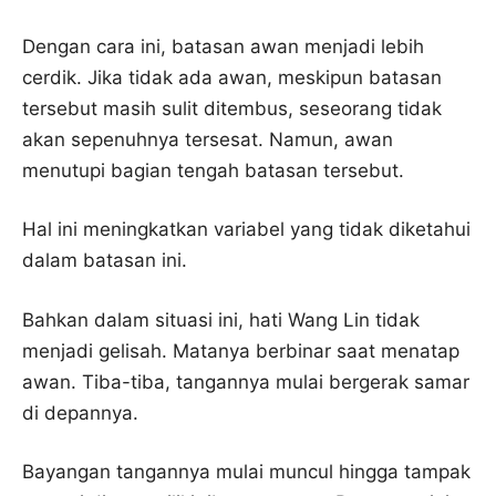
Dengan cara ini, batasan awan menjadi lebih
cerdik. Jika tidak ada awan, meskipun batasan
tersebut masih sulit ditembus, seseorang tidak
akan sepenuhnya tersesat. Namun, awan
menutupi bagian tengah batasan tersebut.
Hal ini meningkatkan variabel yang tidak diketahui
dalam batasan ini.
Bahkan dalam situasi ini, hati Wang Lin tidak
menjadi gelisah. Matanya berbinar saat menatap
awan. Tiba-tiba, tangannya mulai bergerak samar
di depannya.
Bayangan tangannya mulai muncul hingga tampak