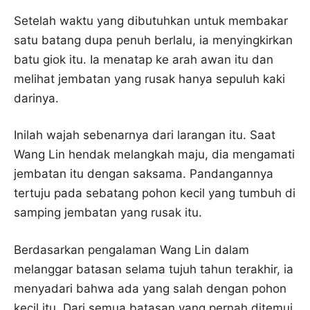
Setelah waktu yang dibutuhkan untuk membakar
satu batang dupa penuh berlalu, ia menyingkirkan
batu giok itu. Ia menatap ke arah awan itu dan
melihat jembatan yang rusak hanya sepuluh kaki
darinya.
Inilah wajah sebenarnya dari larangan itu. Saat
Wang Lin hendak melangkah maju, dia mengamati
jembatan itu dengan saksama. Pandangannya
tertuju pada sebatang pohon kecil yang tumbuh di
samping jembatan yang rusak itu.
Berdasarkan pengalaman Wang Lin dalam
melanggar batasan selama tujuh tahun terakhir, ia
menyadari bahwa ada yang salah dengan pohon
kecil itu. Dari semua batasan yang pernah ditemui