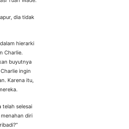
tasi Tuan Wade.
pur, dia tidak
dalam hierarki
n Charlie.
akan buyutnya
 Charlie ingin
. Karena itu,
mereka.
 telah selesai
 menahan diri
ribadi?”