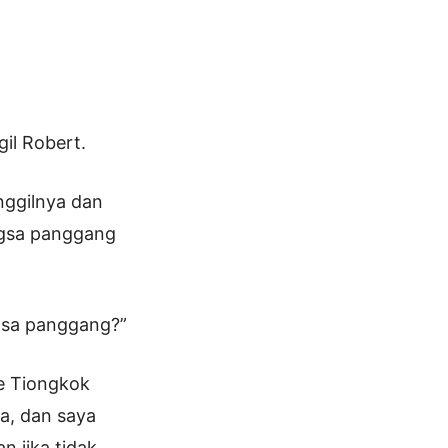
il Robert.
nggilnya dan
ngsa panggang
ngsa panggang?”
ke Tiongkok
a, dan saya
 jika tidak