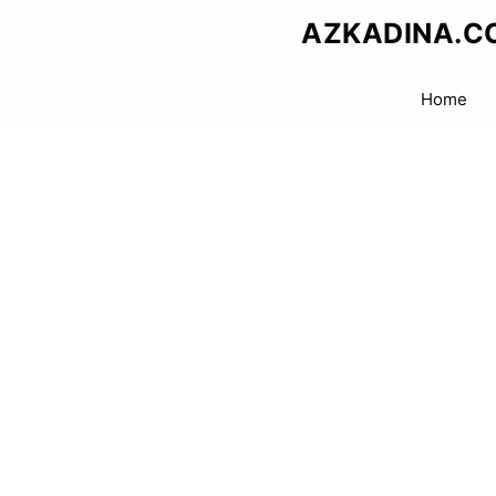
Skip
AZKADINA.C
to
content
Home