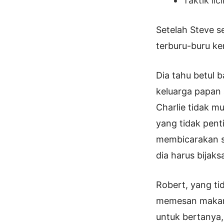
Taktik li
Setelah Steve s
terburu-buru ke
Dia tahu betul 
keluarga papan 
Charlie tidak m
yang tidak penti
membicarakan s
dia harus bija
Robert, yang ti
memesan makanan
untuk bertanya,