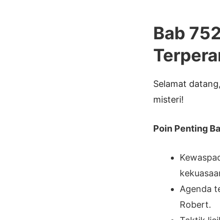
Bab 752
Terper
Selamat datang,
misteri!
Poin Penting Bab
Kewaspad
kekuasaan
Agenda te
Robert.