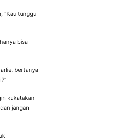
, “Kau tunggu
 hanya bisa
arlie, bertanya
i?”
gin kukatakan
 dan jangan
uk