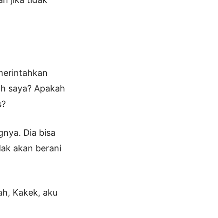
merintahkan
ah saya? Apakah
s?
nya. Dia bisa
dak akan berani
ah, Kakek, aku