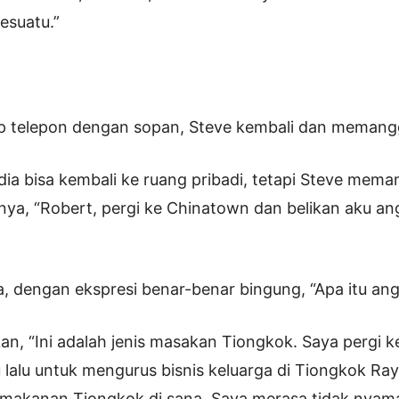
esuatu.”
p telepon dengan sopan, Steve kembali dan memangg
 dia bisa kembali ke ruang pribadi, tetapi Steve mema
ya, “Robert, pergi ke Chinatown dan belikan aku a
, dengan ekspresi benar-benar bingung, “Apa itu a
an, “Ini adalah jenis masakan Tiongkok. Saya pergi 
lalu untuk mengurus bisnis keluarga di Tiongkok Ray
makanan Tiongkok di sana. Saya merasa tidak nyaman