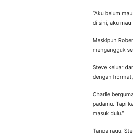
“Aku belum mau
di sini, aku ma
Meskipun Robert
mengangguk set
Steve keluar da
dengan hormat,
Charlie berguma
padamu. Tapi ka
masuk dulu.”
Tanpa ragu, Ste