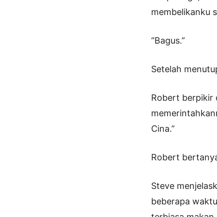
membelikanku s
“Bagus.”
Setelah menutu
Robert berpikir
memerintahkann
Cina.”
Robert bertanya
Steve menjelask
beberapa waktu 
terbiasa makan 