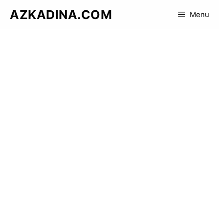
Skip
AZKADINA.COM
Menu
to
content