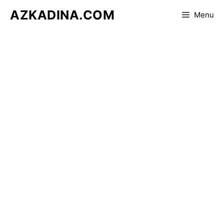
Skip
AZKADINA.COM
Menu
to
content