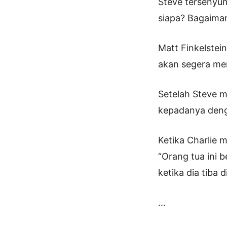
Steve tersenyum
siapa? Bagaiman
Matt Finkelstei
akan segera mem
Setelah Steve m
kepadanya denga
Ketika Charlie 
“Orang tua ini
ketika dia tiba
…