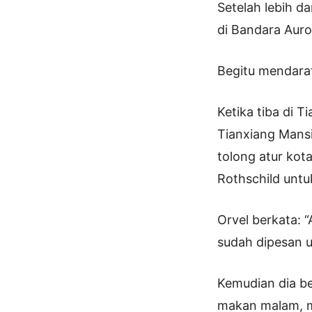
Setelah lebih d
di Bandara Auro
Begitu mendarat
Ketika tiba di 
Tianxiang Mansi
tolong atur kot
Rothschild untu
Orvel berkata:
sudah dipesan u
Kemudian dia b
makan malam, m