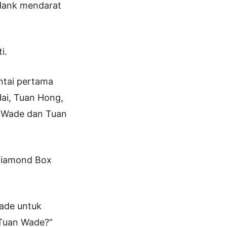
 Hank mendarat
i.
antai pertama
ai, Tuan Hong,
n Wade dan Tuan
 Diamond Box
ade untuk
 Tuan Wade?”