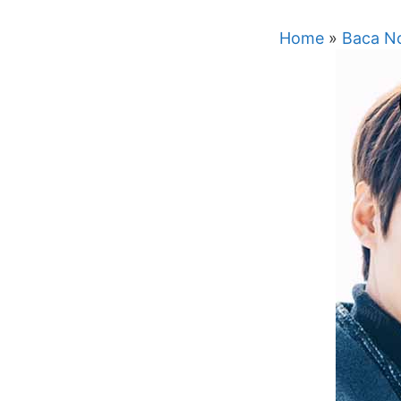
Home
»
Baca No