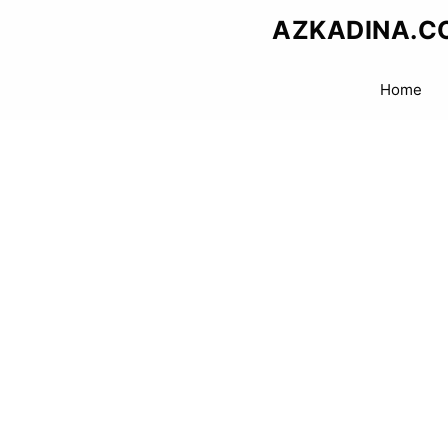
Skip
AZKADINA.C
to
content
Home