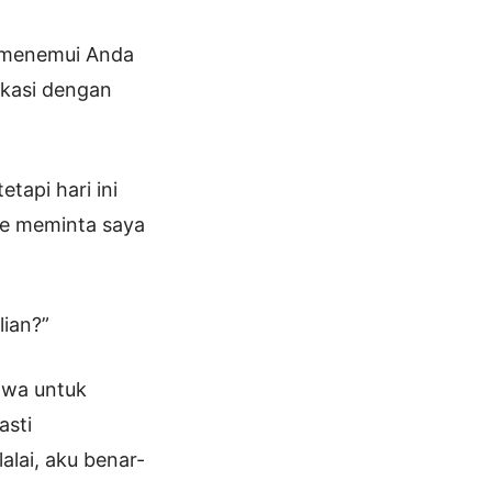
k menemui Anda
ikasi dengan
tapi hari ini
e meminta saya
ian?”
hwa untuk
asti
alai, aku benar-