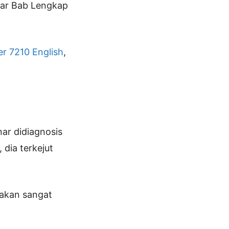
ftar Bab Lengkap
r 7210 English
,
ar didiagnosis
dia terkejut
 akan sangat