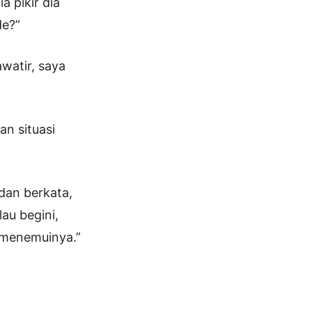
 pikir dia
de?”
watir, saya
n situasi
dan berkata,
au begini,
i menemuinya.”