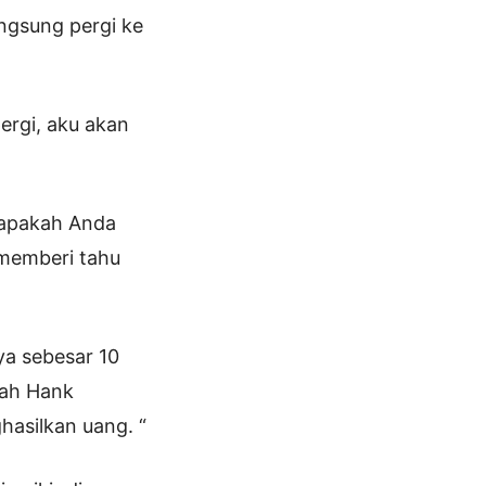
angsung pergi ke
ergi, aku akan
 apakah Anda
 memberi tahu
ya sebesar 10
lah Hank
hasilkan uang. “