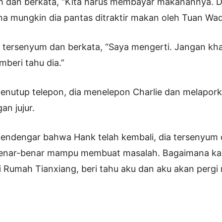
 dan berkata, “Kita harus membayar makanannya. Dia
a mungkin dia pantas ditraktir makan oleh Tuan Wa
n tersenyum dan berkata, “Saya mengerti. Jangan kha
beri tahu dia.”
enutup telepon, dia menelepon Charlie dan melaporka
n jujur.
mendengar bahwa Hank telah kembali, dia tersenyum 
 benar-benar mampu membuat masalah. Bagaimana kal
 di Rumah Tianxiang, beri tahu aku dan aku akan perg