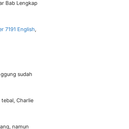
tar Bab Lengkap
r 7191 English
,
anggung sudah
tebal, Charlie
njang, namun