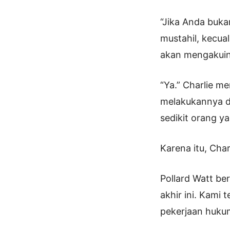
“Jika Anda buk
mustahil, kecual
akan mengakuiny
“Ya.” Charlie m
melakukannya d
sedikit orang 
Karena itu, Cha
Pollard Watt ber
akhir ini. Kami
pekerjaan hukum