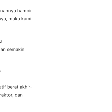
inannya hampir
hnya, maka kami
ta
kan semakin
”
tif berat akhir-
raktor, dan