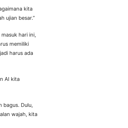
bagaimana kita
h ujian besar.”
masuk hari ini,
rus memiliki
jadi harus ada
 AI kita
h bagus. Dulu,
alan wajah, kita