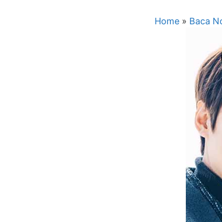
Home
»
Baca No