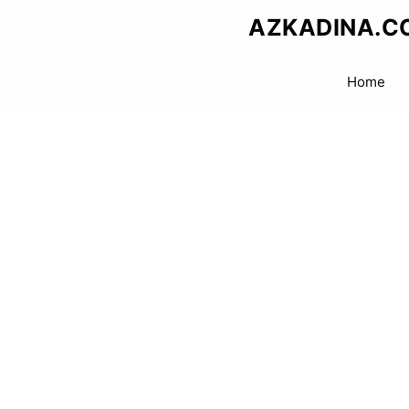
Skip
AZKADINA.C
to
content
Home