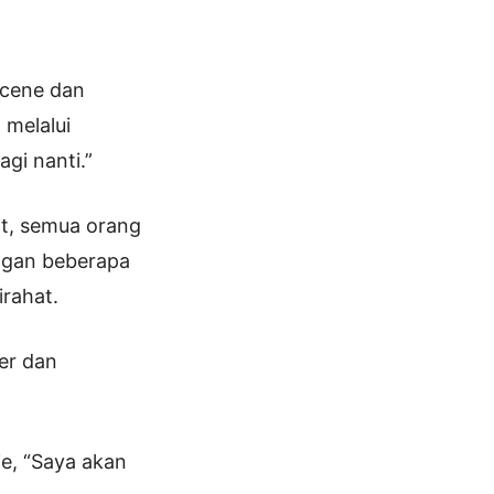
scene dan
 melalui
gi nanti.”
hat, semua orang
angan beberapa
rahat.
er dan
ie, “Saya akan