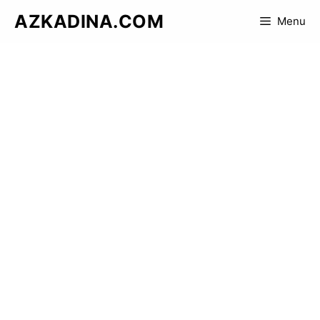
Skip
AZKADINA.COM
Menu
to
content