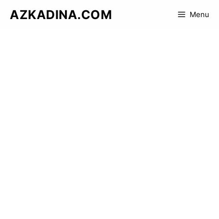
Skip
AZKADINA.COM
Menu
to
content