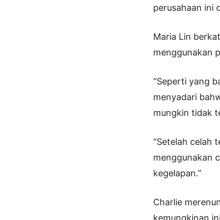
perusahaan ini
Maria Lin berka
menggunakan pe
“Seperti yang b
menyadari bahw
mungkin tidak te
“Setelah celah 
menggunakan ce
kegelapan.”
Charlie merenu
kemungkinan ini