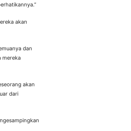
erhatikannya.”
mereka akan
 semuanya dan
a mereka
seseorang akan
ar dari
mengesampingkan