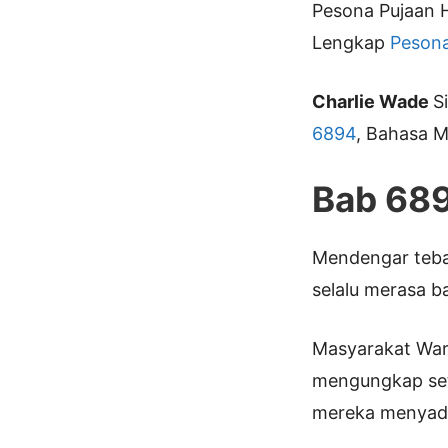
Pesona Pujaan H
Lengkap
Pesona
Charlie Wade
S
6894
, Bahasa M
Bab 68
Mendengar teba
selalu merasa b
Masyarakat War
mengungkap seti
mereka menyadar