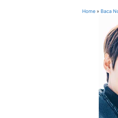
Home
»
Baca No