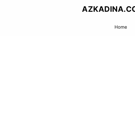
Skip
AZKADINA.C
to
content
Home