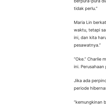
berpura-pura di
tidak perlu.”
Maria Lin berka
waktu, tetapi s
ini, dan kita ha
pesawatnya.”
“Oke.” Charlie 
ini. Perusahaan
Jika ada perpin
periode hiberna
“kemungkinan b