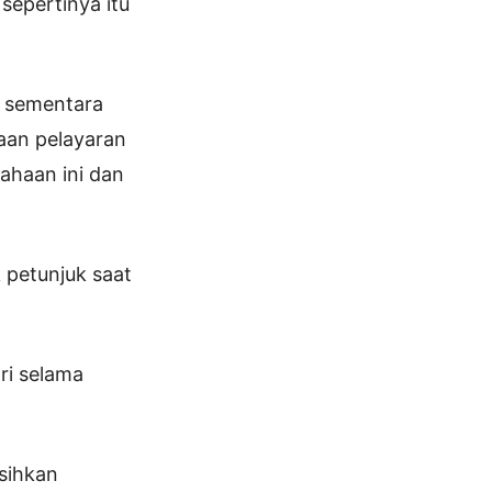
sepertinya itu
k sementara
aan pelayaran
sahaan ini dan
 petunjuk saat
ri selama
sihkan