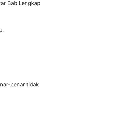
ftar Bab Lengkap
u.
nar-benar tidak