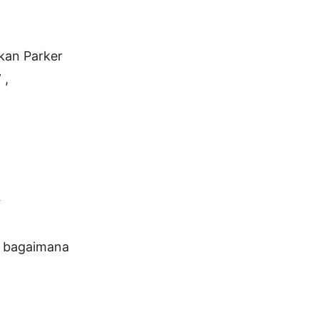
kan Parker
 ,
“
u bagaimana