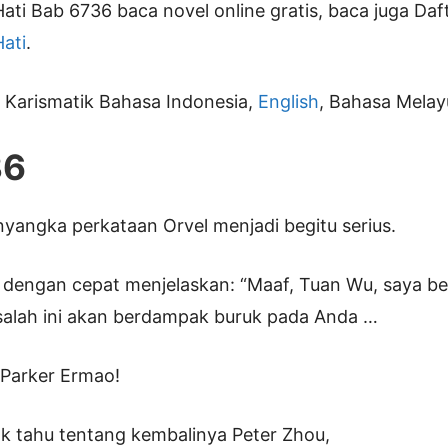
ati Bab 6736 baca novel online gratis, baca juga Da
ati
.
i Karismatik Bahasa Indonesia,
English
, Bahasa Melay
36
yangka perkataan Orvel menjadi begitu serius.
n dengan cepat menjelaskan: “Maaf, Tuan Wu, saya be
lah ini akan berdampak buruk pada Anda …
 Parker Ermao!
k tahu tentang kembalinya Peter Zhou,