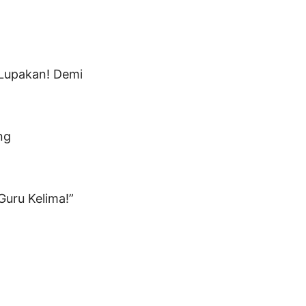
 Lupakan! Demi
ng
Guru Kelima!”