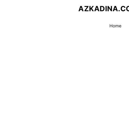
Skip
AZKADINA.C
to
content
Home