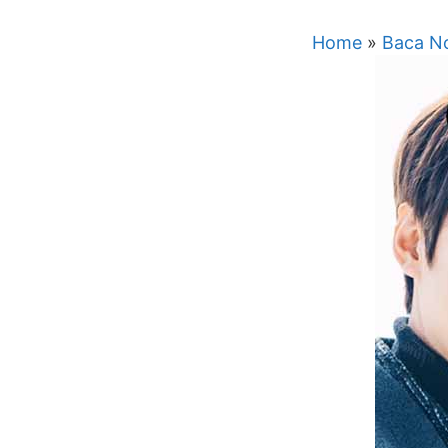
Home
»
Baca No