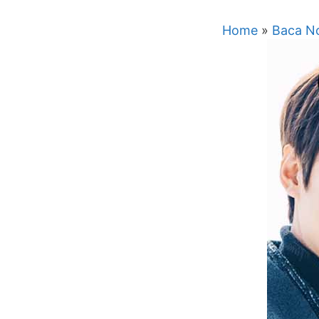
Home
»
Baca No