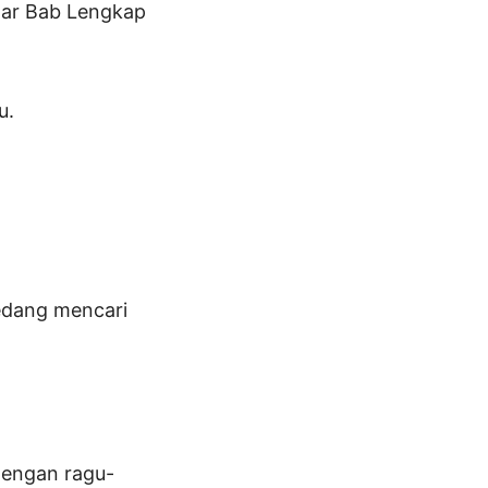
ftar Bab Lengkap
u.
sedang mencari
 dengan ragu-