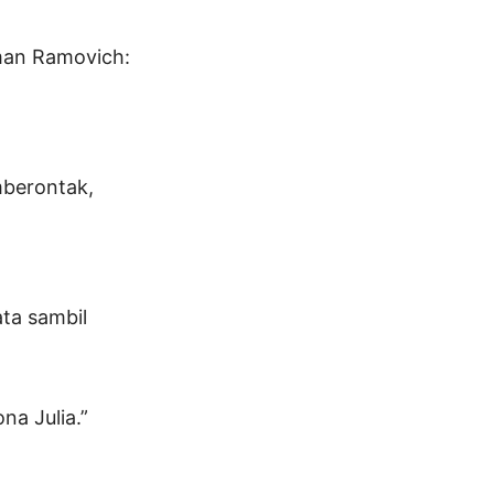
Aman Ramovich:
mberontak,
ta sambil
na Julia.”