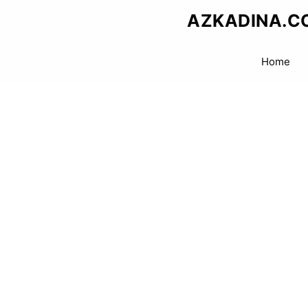
Skip
AZKADINA.C
to
content
Home