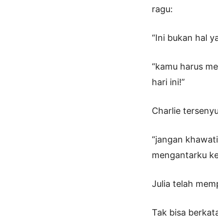
ragu:
“Ini bukan hal y
“kamu harus mem
hari ini!”
Charlie terseny
“jangan khawati
mengantarku kelu
Julia telah mem
Tak bisa berkata