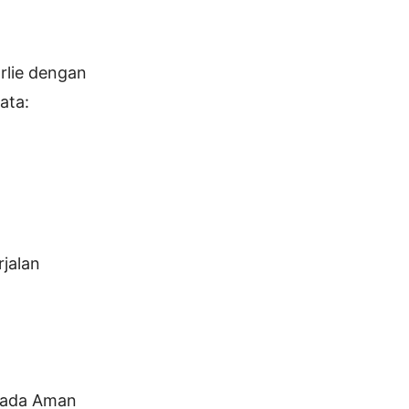
rlie dengan
ata:
”
rjalan
 pada Aman