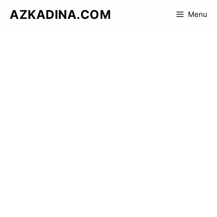
Skip
AZKADINA.COM
Menu
to
content