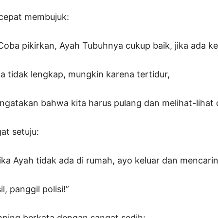
 cepat membujuk:
n Coba pikirkan, Ayah Tubuhnya cukup baik, jika ada k
a tidak lengkap, mungkin karena tertidur,
ngatakan bahwa kita harus pulang dan melihat-lihat d
at setuju:
jika Ayah tidak ada di rumah, ayo keluar dan mencari
l, panggil polisi!”
mping berkata dengan sangat sedih: