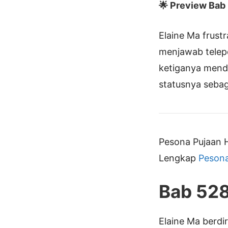
🌟 Preview Bab I
Elaine Ma frust
menjawab telepo
ketiganya menda
statusnya sebaga
Pesona Pujaan H
Lengkap
Pesona
Bab 52
Elaine Ma berdir