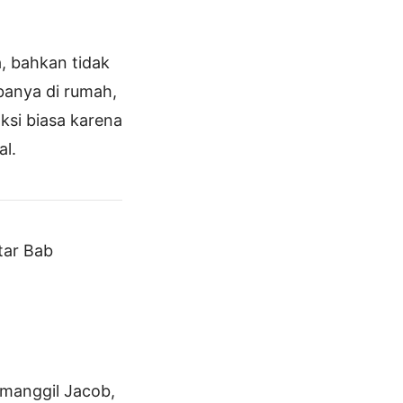
, bahkan tidak
banya di rumah,
ksi biasa karena
al.
tar Bab
memanggil Jacob,