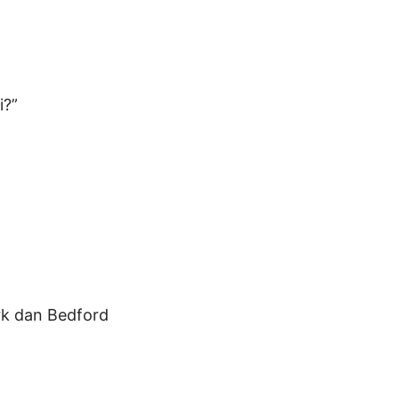
i?”
rk dan Bedford