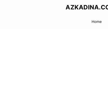
Skip
AZKADINA.C
to
content
Home