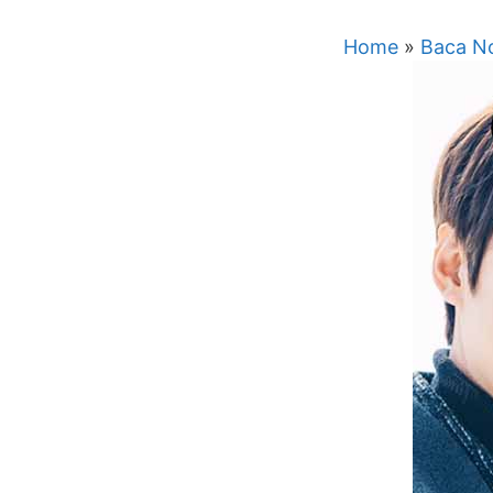
Home
»
Baca No