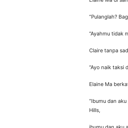
“Pulanglah? Ba
“Ayahmu tidak 
Claire tanpa sa
“Ayo naik taksi 
Elaine Ma berka
“Ibumu dan aku 
Hills,
ibumu dan aku a