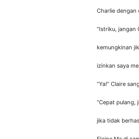
Charlie dengan
“Istriku, janga
kemungkinan jik
izinkan saya me
“Ya!” Claire sang
“Cepat pulang, 
jika tidak berhasi
Elaine Ma di sa