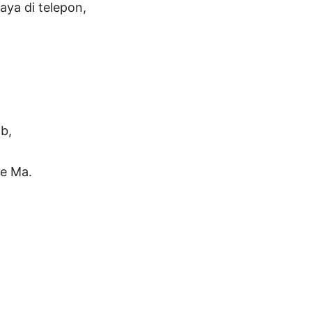
aya di telepon,
b,
ne Ma.