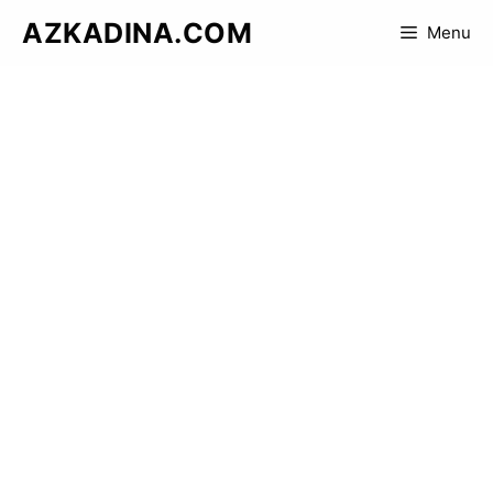
Skip
AZKADINA.COM
Menu
to
content