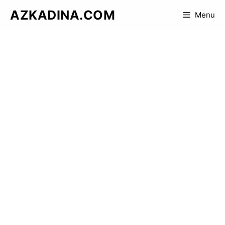
Skip
AZKADINA.COM
Menu
to
content