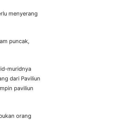
erlu menyerang
nam puncak,
rid-muridnya
g dari Paviliun
mpin paviliun
 bukan orang