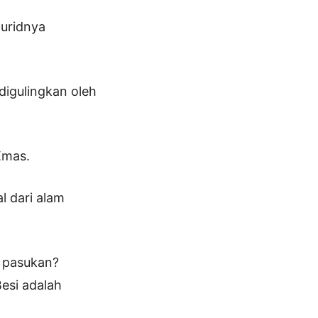
muridnya
digulingkan oleh
Emas.
l dari alam
 pasukan?
esi adalah