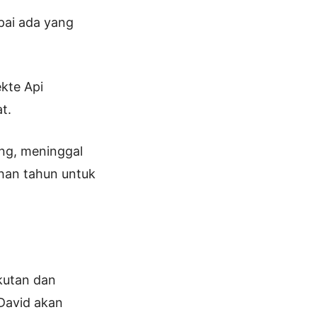
pai ada yang
kte Api
t.
eng, meninggal
uhan tahun untuk
kutan dan
David akan