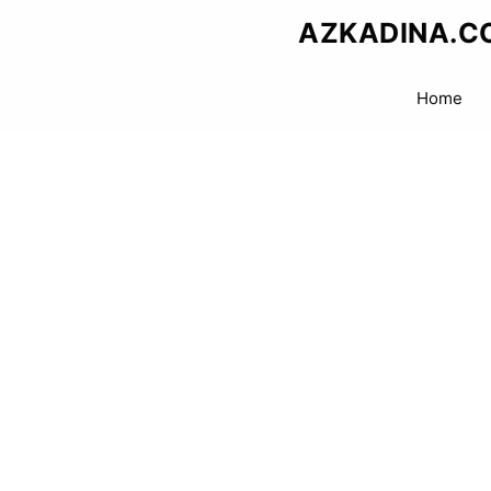
Skip
AZKADINA.C
to
content
Home