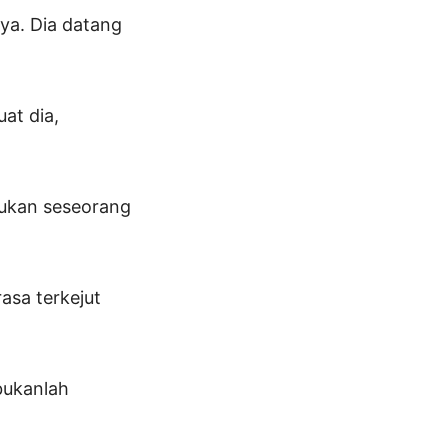
ya. Dia datang
at dia,
mukan seseorang
rasa terkejut
bukanlah