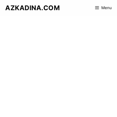
Skip
AZKADINA.COM
Menu
to
content