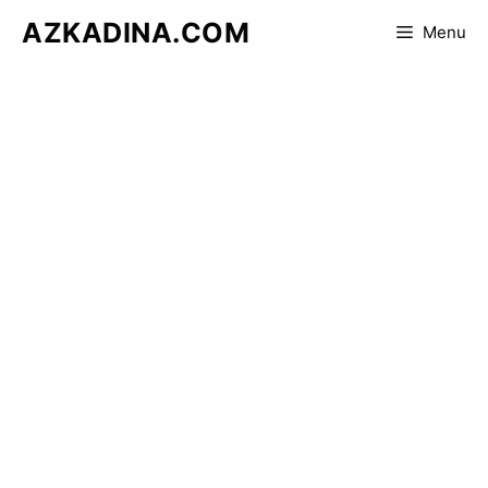
Skip
AZKADINA.COM
Menu
to
content