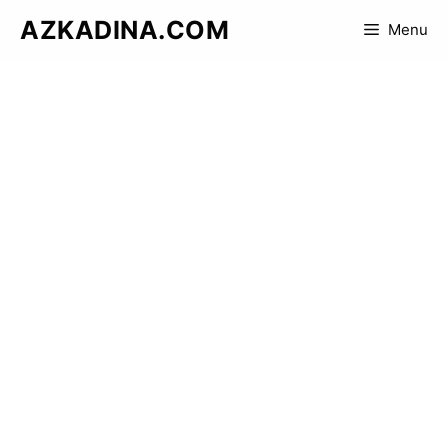
Skip
AZKADINA.COM
Menu
to
content