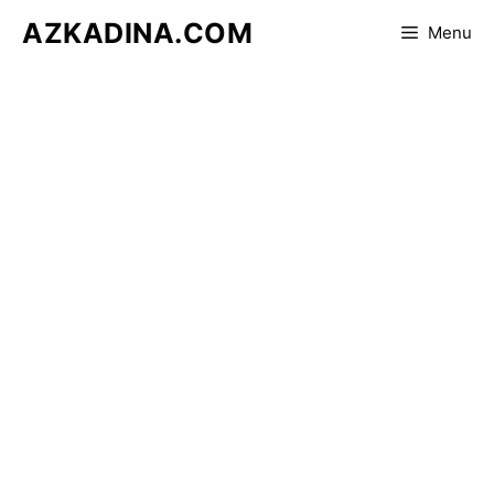
Skip
AZKADINA.COM
Menu
to
content