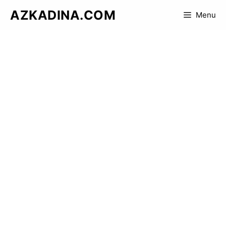
Skip
AZKADINA.COM
Menu
to
content