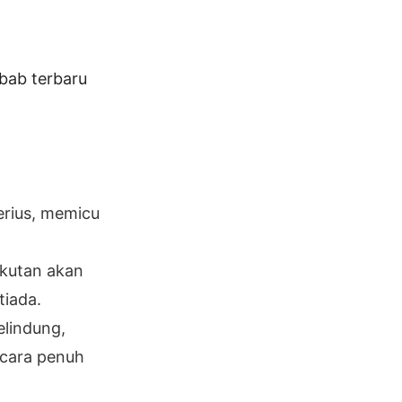
 bab terbaru
erius, memicu
akutan akan
tiada.
elindung,
ecara penuh