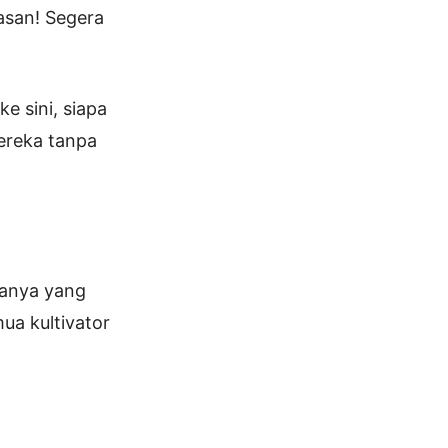
asan! Segera
e sini, siapa
ereka tanpa
danya yang
a kultivator