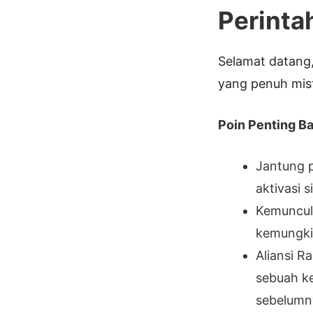
Perinta
Selamat datang,
yang penuh miste
Poin Penting Bab
Jantung p
aktivasi
Kemuncul
kemungkin
Aliansi R
sebuah k
sebelumn