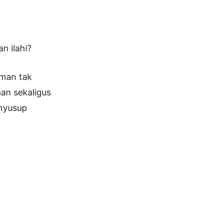
n ilahi?
aman tak
an sekaligus
enyusup