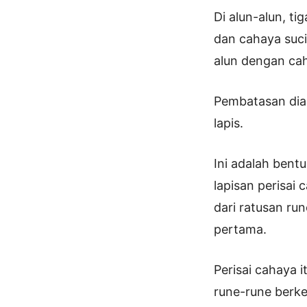
Di alun-alun, t
dan cahaya suci
alun dengan ca
Pembatasan diak
lapis.
Ini adalah bent
lapisan perisai 
dari ratusan r
pertama.
Perisai cahaya 
rune-rune berke