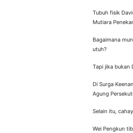
Tubuh fisik Dav
Mutiara Penekan
Bagaimana mungk
utuh?
Tapi jika bukan 
Di Surga Keenam
Agung Persekutu
Selain itu, cah
Wei Pengkun tib