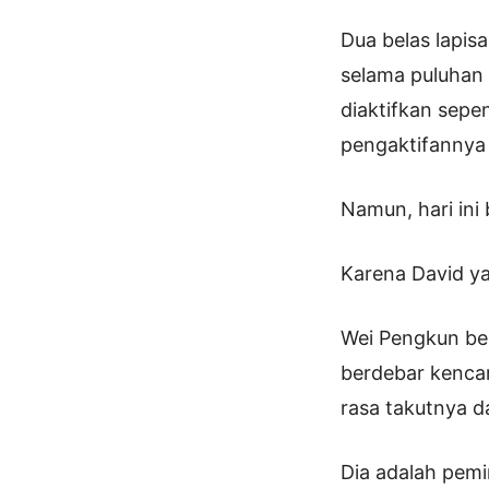
Dua belas lapisa
selama puluhan r
diaktifkan sep
pengaktifannya
Namun, hari ini
Karena David y
Wei Pengkun ber
berdebar kencan
rasa takutnya d
Dia adalah pemi