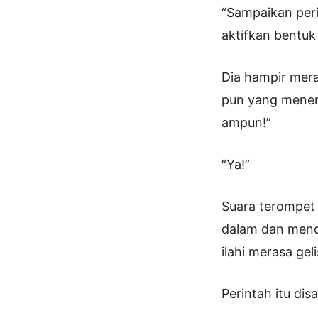
“Sampaikan per
aktifkan bentu
Dia hampir mera
pun yang menero
ampun!”
“Ya!”
Suara terompet 
dalam dan mend
ilahi merasa gel
Perintah itu di