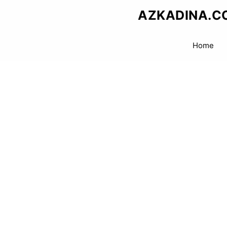
Skip
AZKADINA.C
to
content
Home