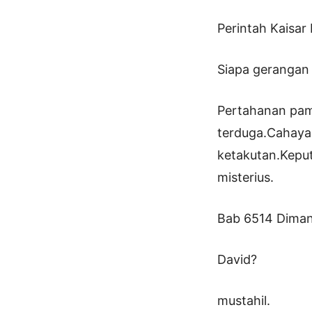
Perintah Kaisa
Siapa gerangan 
Pertahanan pamu
terduga.Cahaya 
ketakutan.Keput
misterius.
Bab 6514 Diman
David?
mustahil.