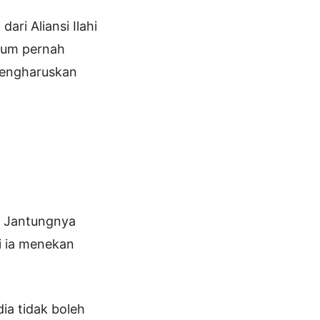
ari Aliansi Ilahi
elum pernah
mengharuskan
a. Jantungnya
i ia menekan
ia tidak boleh