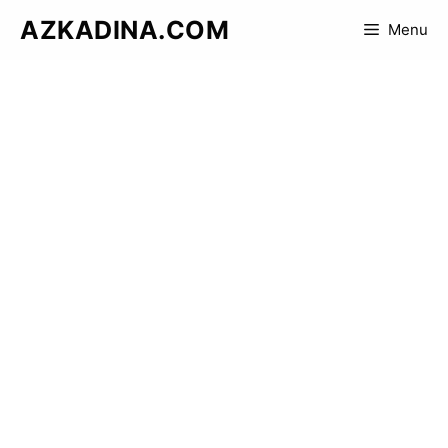
Skip
AZKADINA.COM
Menu
to
content