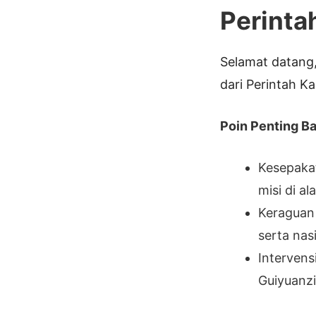
Perinta
Selamat datang,
dari Perintah Ka
Poin Penting Bab
Kesepakat
misi di al
Keraguan
serta nas
Intervens
Guiyuanzi