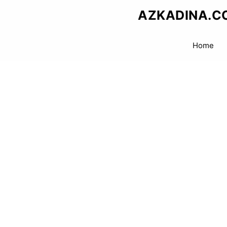
Skip
AZKADINA.C
to
content
Home