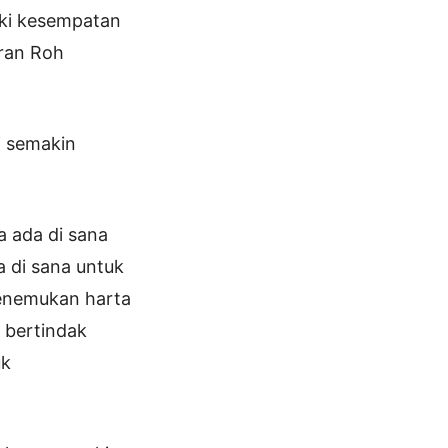
iki kesempatan
iran Roh
i semakin
a ada di sana
 di sana untuk
enemukan harta
 bertindak
uk