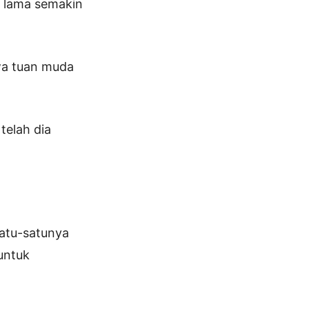
n lama semakin
iwa tuan muda
telah dia
 satu-satunya
untuk