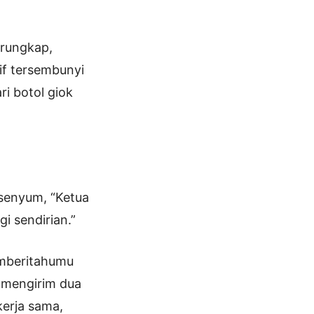
erungkap,
if tersembunyi
i botol giok
senyum, “Ketua
i sendirian.”
emberitahumu
a mengirim dua
erja sama,