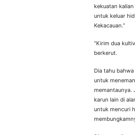
kekuatan kalian
untuk keluar h
Kekacauan.”
“Kirim dua kult
berkerut.
Dia tahu bahwa 
untuk menemani
memantaunya. J
karun lain di a
untuk mencuri 
membungkamny