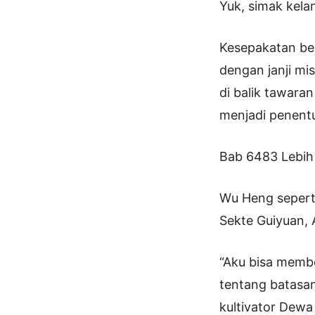
Yuk, simak kelan
Kesepakatan be
dengan janji mi
di balik tawara
menjadi penent
Bab 6483 Lebih 
Wu Heng sepert
Sekte Guiyuan, A
“Aku bisa memb
tentang batasan
kultivator Dew