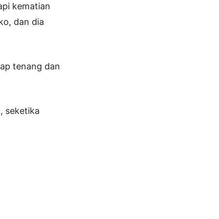
api kematian
ko, dan dia
etap tenang dan
 seketika