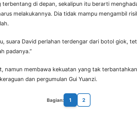
g terbentang di depan, sekalipun itu berarti menghad
 harus melakukannya. Dia tidak mampu mengambil risi
lah.
gu, suara David perlahan terdengar dari botol giok, t
lah padanya.”
t, namun membawa kekuatan yang tak terbantahkan,
keraguan dan pergumulan Gui Yuanzi.
1
2
Bagian: