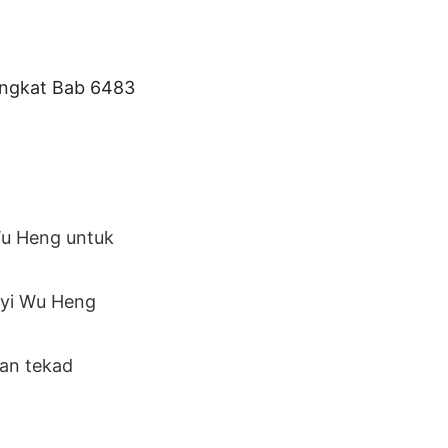
singkat Bab 6483
Wu Heng untuk
nyi Wu Heng
kan tekad