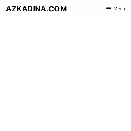
Skip
AZKADINA.COM
Menu
to
content