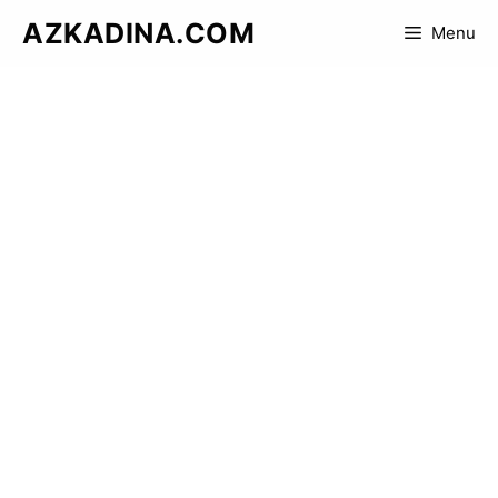
Skip
AZKADINA.COM
Menu
to
content