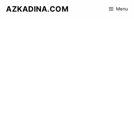
Skip
AZKADINA.COM
Menu
to
content