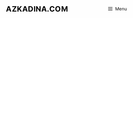
Skip
AZKADINA.COM
Menu
to
content